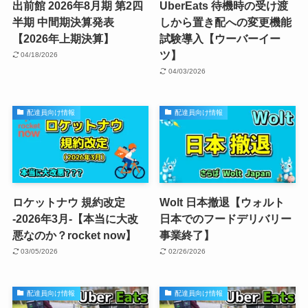
出前館 2026年8月期 第2四
UberEats 待機時の受け渡
半期 中間期決算発表
しから置き配への変更機能
【2026年上期決算】
試験導入【ウーバーイー
ツ】
04/18/2026
04/03/2026
配達員向け情報
配達員向け情報
ロケットナウ 規約改定
Wolt 日本撤退【ウォルト
-2026年3月-【本当に大改
日本でのフードデリバリー
悪なのか？rocket now】
事業終了】
03/05/2026
02/26/2026
配達員向け情報
配達員向け情報