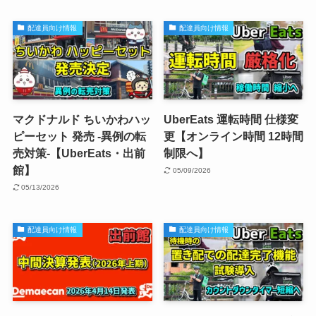
配達員向け情報
配達員向け情報
マクドナルド ちいかわハッ
UberEats 運転時間 仕様変
ピーセット 発売 -異例の転
更【オンライン時間 12時間
売対策-【UberEats・出前
制限へ】
館】
05/09/2026
05/13/2026
配達員向け情報
配達員向け情報