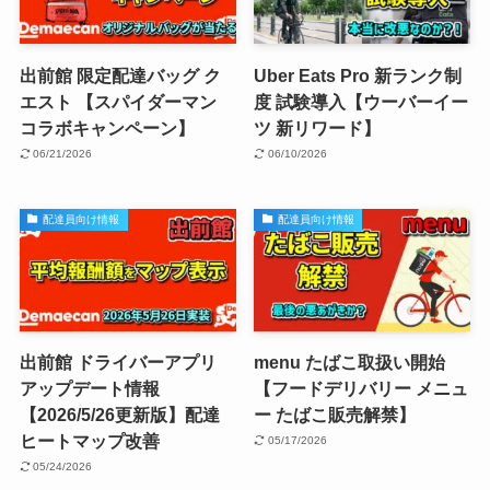
出前館 限定配達バッグ ク
Uber Eats Pro 新ランク制
エスト 【スパイダーマン
度 試験導入【ウーバーイー
コラボキャンペーン】
ツ 新リワード】
06/21/2026
06/10/2026
配達員向け情報
配達員向け情報
出前館 ドライバーアプリ
menu たばこ取扱い開始
アップデート情報
【フードデリバリー メニュ
【2026/5/26更新版】配達
ー たばこ販売解禁】
ヒートマップ改善
05/17/2026
05/24/2026