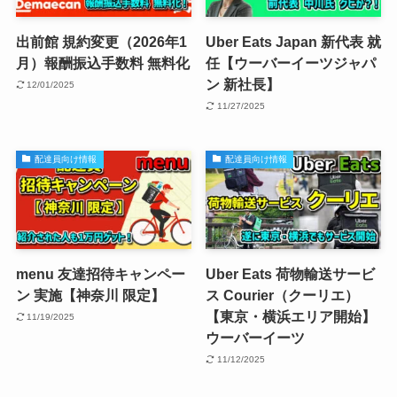
出前館 規約変更（2026年1
Uber Eats Japan 新代表 就
月）報酬振込手数料 無料化
任【ウーバーイーツジャパ
ン 新社長】
12/01/2025
11/27/2025
配達員向け情報
配達員向け情報
menu 友達招待キャンペー
Uber Eats 荷物輸送サービ
ン 実施【神奈川 限定】
ス Courier（クーリエ）
【東京・横浜エリア開始】
11/19/2025
ウーバーイーツ
11/12/2025