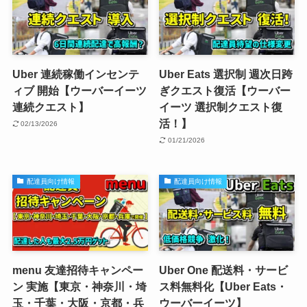
Uber 連続稼働インセンテ
Uber Eats 選択制 週次日跨
ィブ 開始【ウーバーイーツ
ぎクエスト復活【ウーバー
連続クエスト】
イーツ 選択制クエスト復
活！】
02/13/2026
01/21/2026
配達員向け情報
配達員向け情報
menu 友達招待キャンペー
Uber One 配送料・サービ
ン 実施【東京・神奈川・埼
ス料無料化【Uber Eats・
玉・千葉・大阪・京都・兵
ウーバーイーツ】