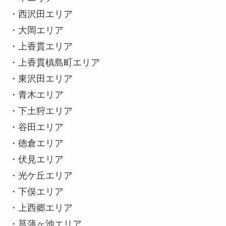
・西沢田エリア
・大岡エリア
・上香貫エリア
・上香貫槙島町エリア
・東沢田エリア
・青木エリア
・下土狩エリア
・谷田エリア
・徳倉エリア
・伏見エリア
・光ケ丘エリア
・下俣エリア
・上西郷エリア
・菖蒲ヶ池エリア