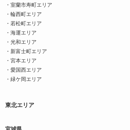
・室蘭市寿町エリア
・輪西町エリア
・若松町エリア
・海運エリア
・光和エリア
・新富士町エリア
・宮本エリア
・愛国西エリア
・緑ケ岡エリア
東北エリア
宮城県