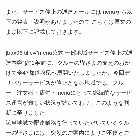
また、サービス停止の通達メールにはmenuから以
下の発表・説明がありましたので こちらは原文の
まま以下に記載しておきます。
[box06 title=”menu公式 一部地域サービス停止の通
達内容”]約1年前に、クルーの皆さまの支えのおか
げで全47都道府県へ展開いたしましたが、今回デ
リバリーサービスが停止となる地域では、クル
ー・注文者・店舗・menuにとって継続的なサービ
ス運営が難しい状況が続いており、このような判
断に至りました。
該当地域で配達業務を行っていただいているクル
ーの皆さまには、突然のご案内によりご不便とご