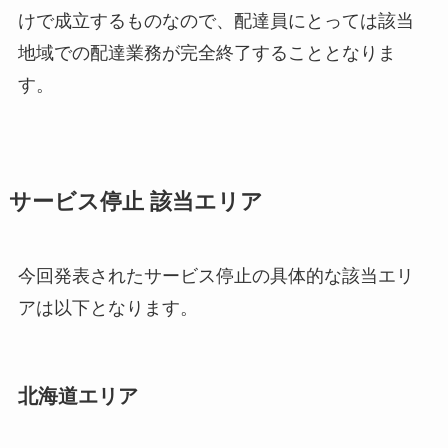
けで成立するものなので、配達員にとっては該当
地域での配達業務が完全終了することとなりま
す。
サービス停止 該当エリア
今回発表されたサービス停止の具体的な該当エリ
アは以下となります。
北海道エリア