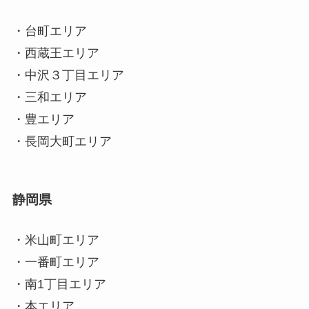
・台町エリア
・西蔵王エリア
・中沢３丁目エリア
・三和エリア
・豊エリア
・長岡大町エリア
静岡県
・米山町エリア
・一番町エリア
・南1丁目エリア
・本エリア