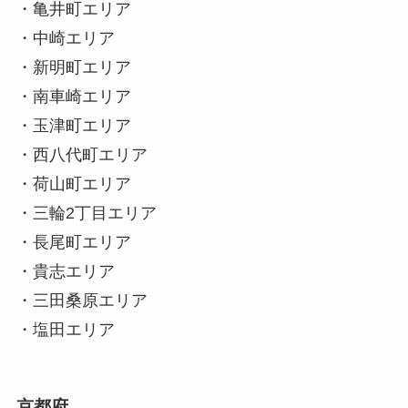
・亀井町エリア
・中崎エリア
・新明町エリア
・南車崎エリア
・玉津町エリア
・西八代町エリア
・荷山町エリア
・三輪2丁目エリア
・長尾町エリア
・貴志エリア
・三田桑原エリア
・塩田エリア
京都府