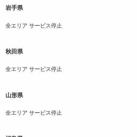
岩手県
全エリア サービス停止
秋田県
全エリア サービス停止
山形県
全エリア サービス停止