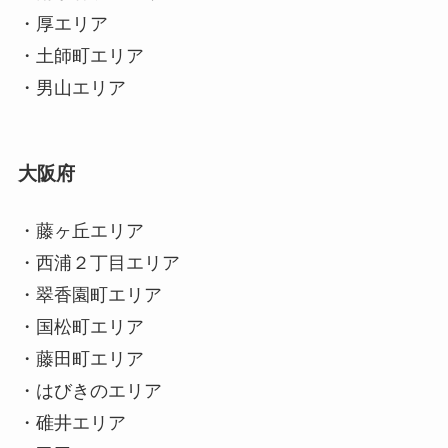
・厚エリア
・土師町エリア
・男山エリア
大阪府
・藤ヶ丘エリア
・西浦２丁目エリア
・翠香園町エリア
・国松町エリア
・藤田町エリア
・はびきのエリア
・碓井エリア