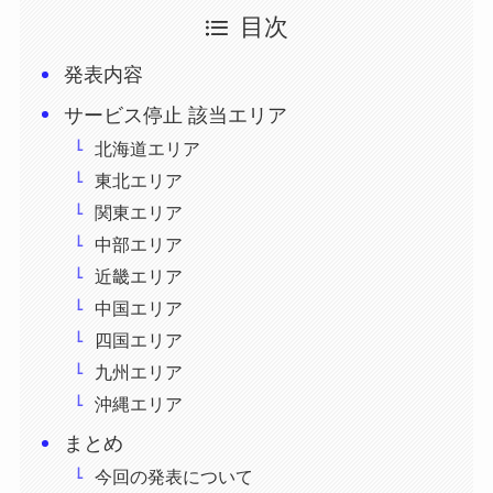
目次
発表内容
サービス停止 該当エリア
北海道エリア
東北エリア
関東エリア
中部エリア
近畿エリア
中国エリア
四国エリア
九州エリア
沖縄エリア
まとめ
今回の発表について