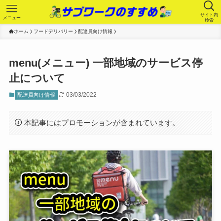
サイト内
メニュー
検索
ホーム
フードデリバリー
配達員向け情報
menu(メニュー) 一部地域のサービス停
止について
03/03/2022
配達員向け情報
本記事にはプロモーションが含まれています。